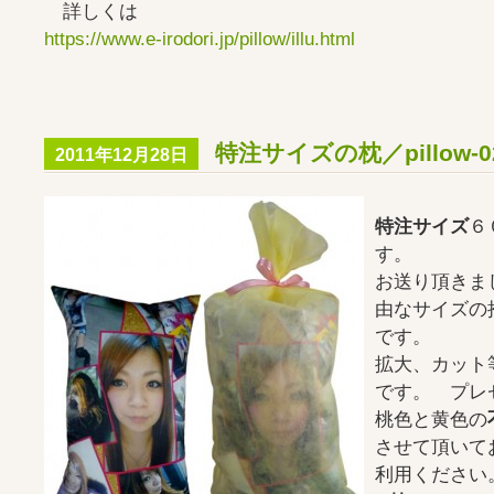
詳しくは
https://www.e-irodori.jp/pillow/illu.html
特注サイズの枕／pillow-0
2011年12月28日
特注サイズ
６
す。
お送り頂きま
由なサイズの
です。
拡大、カット
です。 プレ
桃色と黄色の
させて頂いて
利用ください