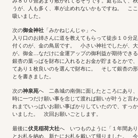
み８００畳あまり敷かれてるそうです。庭も広く、秋
うが、人も多く、車が止めれないかもですね。 ここ
吸いました。
次の
御金神社
「みかねじんじゃ」へ
入り口のお姉さんに道を教えてもらって徒歩１０分足
付くのが、金の鳥居です。 小さい神社でしたが、大
が。御金…なだけに金運アップの御利益が期待できる
銀杏の葉っぱを財布に入れるとお金が貯まるとかで、
てあり１枚良いのを選んで財布に。 そして銀杏の形
とを書きました。
次の
神泉苑
へ 二条城の南側に面したところにあり、
時に一つだけ願い事を念じて渡れば願いが叶うと言わ
れまでいっぱいお願い事ばかりしていたので、すっか
いました。 次回お願いごとします。
最後に
伏見稲荷大社
へ いつものように「１年間あり
とお札を納め、新たにお札を戴いて帰りました。 今