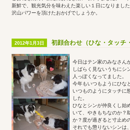
新鮮で、観光気分を味わえた楽しい１日になりまし
沢山パワーを頂けたおかげでしょうか。
初顔合わせ（ひな・タッチ
2012年1月3日
今日はテン家のみなさん
しばらく見ないうちにシ
人っぽくなってました。
今年もいつもようにひな
いつものようにタッチに
した。
ひなとシンが仲良くし始
いて、やきもちなのか？
か？度が過ぎると寸止め
それでも懲りないシンは