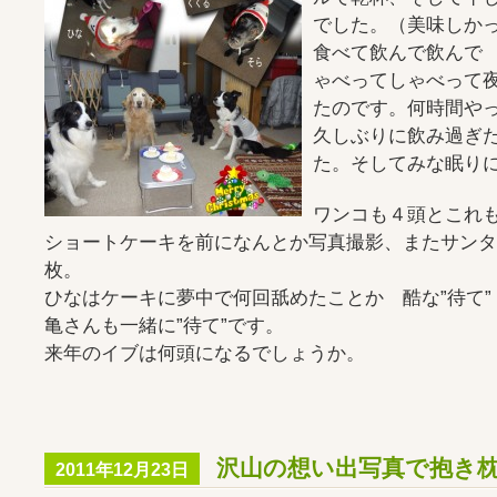
でした。（美味しか
食べて飲んで飲んで
ゃべってしゃべって
たのです。何時間や
久しぶりに飲み過ぎ
た。そしてみな眠り
ワンコも４頭とこれ
ショートケーキを前になんとか写真撮影、またサンタ
枚。
ひなはケーキに夢中で何回舐めたことか 酷な”待て”
亀さんも一緒に”待て”です。
来年のイブは何頭になるでしょうか。
沢山の想い出写真で抱き枕制作
2011年12月23日