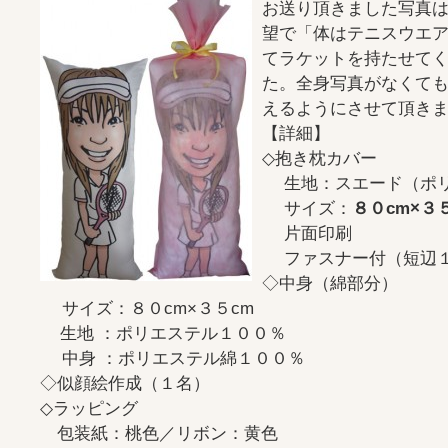
お送り頂きました写真
望で「体はテニスウエ
てラケットを持たせて
た。全身写真がなくて
えるようにさせて頂き
【詳細】
◇抱き枕カバー
生地：スエード（ポリ
サイズ：
８０cm×３
片面印刷
ファスナー付（短辺
◇中身（綿部分）
サイズ：８０cm×３５cm
生地 ：ポリエステル１００％
中身 ：ポリエステル綿１００％
◇似顔絵作成（１名）
◇ラッピング
包装紙：桃色／リボン：黄色