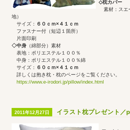
◇枕カバー
素材：スエ
地）
サイズ：
６０ｃｍ×４１ｃｍ
ファスナー付（短辺１箇所）
片面印刷
◇中身
（綿部分）素材
表地：ポリエステル１００％
中身：ポリエステル１００％綿
サイズ：
６０ｃｍ×４１ｃｍ
詳しくは抱き枕・枕のページをご覧ください。
https://www.e-irodori.jp/pillow/index.html
イラスト枕プレゼント／pill
2011年12月27日