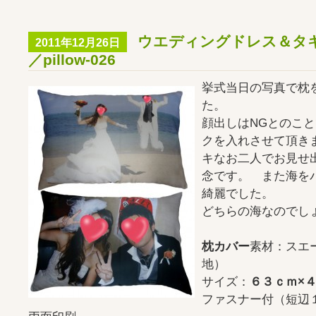
ウエディングドレス＆タ
2011年12月26日
／pillow-026
挙式当日の写真で枕
た。
顔出しはNGとのこ
クを入れさせて頂き
キなお二人でお見せ
念です。 また海を
綺麗でした。
どちらの海なのでし
枕カバー
素材：スエ
地）
サイズ：
６３ｃｍ×
ファスナー付（短辺