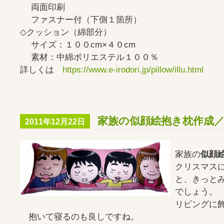
両面印刷
ファスナー付（下側１箇所）
◇クッション（綿部分）
サイズ：１００cm×４０cm
素材：中綿ポリエステル１００％
詳しくは
https://www.e-irodori.jp/pillow/illu.html
家族の似顔絵抱き枕作成／pil
2011年12月22日
家族の
似顔
クリスマス
と、きっと
でしょう。
リビングに
抱いて寝るのも良しですね。