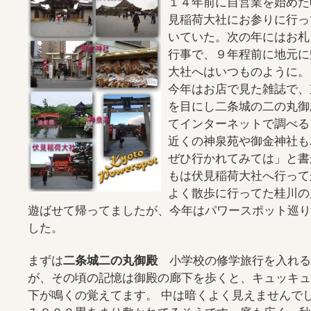
１４年前に自営業を始めた
見稲荷大社にお参りに行っ
いていた。次の年にはお札
行事で、９年程前に地元に
大社へはいつものように。
今年はお店で見た雑誌で、
を目にし二条城の二の丸御
てインターネットで調べる
近くの神泉苑や御金神社も
ぜひ行かれてみては」と書
もは伏見稲荷大社へ行って
よく散歩に行ってた桂川の
遊ばせて帰ってましたが、今年はパワースポット巡り
した。
まずは
二条城二の丸御殿
小学校の修学旅行を入れる
が、その頃の記憶は御殿の廊下を歩くと、キュッキュ
下が鳴くの覚えてます。 中は暗くよく見えませんで