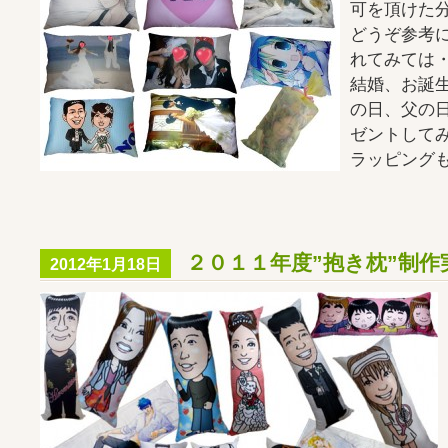
可を頂けた
どうぞ参考
れてみては
結婚、お誕
の日、父の
ゼントして
ラッピング
２０１１年度”抱き枕”制作
2012年1月18日