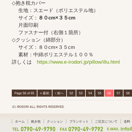
◇抱き枕カバー
生地：スエード（ポリエステル地）
サイズ：
８０cm×３５cm
片面印刷
ファスナー付（右側１箇所）
◇クッション（綿部分）
サイズ：８０cm×３５cm
素材：中綿ポリエステル１００％
詳しくは
https://www.e-irodori.jp/pillow/illu.html
Page 56 of 65
« 最初
‹ 前へ
52
53
54
55
56
57
58
ホーム
抱き枕
クッション
ブランケット
ご注文について
送料