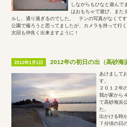
しながらもひなと遊んで
はおもちゃで遊び、また
ルし、通り過ぎるのでした。 テンの写真がなくて
公園で撮ろうと思ってましたが、カメラを持って行く
次回も仲良く出来ますように！
2012年の初日の出（高砂海
2012年1月1日
あけまして
す。
２０１２年
我が家から
て高砂海浜
た。
出かける時
７分頃の日