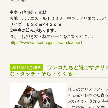
両面印刷
中身
（綿部分）素材
表地：ポリエステル１００％／中身：ポリエステル１
サイズ：
６３ｃｍ×４３ｃｍ
※中央に凹みがあります。
詳しくは抱き枕・枕のページをご覧ください。
https://www.e-irodori.jp/pillow/index.html
ワンコたちと過ごすクリ
2011年12月25日
な・タッチ・そら・くくる）
昨日のクリスマスイ
くる家と賑やかな夜
お姉さまが夕方５時
ルで乾杯、そして牛