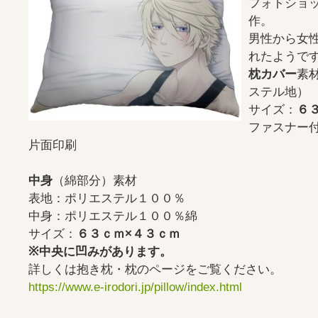
フォトショ
作。
男性から女
れたようで
枕カバー
素
ステル地）
サイズ：
６
ファスナー
片面印刷
中身
（綿部分）素材
表地：ポリエステル１００％
中身：ポリエステル１００％綿
サイズ：
６３ｃｍ×４３ｃｍ
※中央に凹みがあります。
詳しくは抱き枕・枕のページをご覧ください。
https://www.e-irodori.jp/pillow/index.html